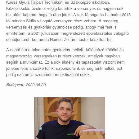
Kaesz Gyula Faipari Technikum és Szakképző iskolában.
Középiskolás éveimet végig kísérték a versenyek és nagyon sok
biztatást kaptam, hogy jó úton járok. A sok támogatás hatására 2018-
tól minden Skills válogató versenyen részt vettem. A rengeteg
versenyzés és gyakorlás gyümölcse pedig, ahogy már fent is
említettem, a 2021 júliusában megrendezett épületasztalos válogató
döntőjén érett be, amire Nemes Zoltán mester készített fel.
A döntő óta a folyamatos gyakorlás mellett, különböző külföldi és
magyarországi versenyeken is részt veszek, amelyek nagyban
segítik a munkámat. Ez a sok élmény és tapasztalat viszont nem
jöhetne létre a szakértőink, szponzoraink és segítőnk nélkül, ezt
pedig ezúton is szeretném megköszönni nekik.
Budapest, 2022.06.30.