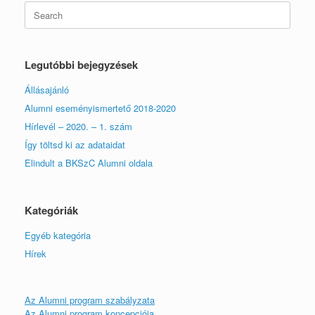
Search
for:
Legutóbbi bejegyzések
Állásajánló
Alumni eseményismertető 2018-2020
Hírlevél – 2020. – 1. szám
Így töltsd ki az adataidat
Elindult a BKSzC Alumni oldala
Kategóriák
Egyéb kategória
Hírek
Az Alumni program szabályzata
Az Alumni program koncepciója