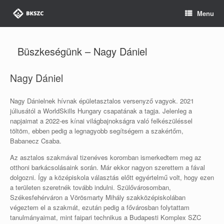
Skip
Menu
to
content
Büszkeségünk – Nagy Dániel
Nagy Dániel
Nagy Dánielnek hívnak épületasztalos versenyző vagyok. 2021
júliusától a WorldSkills Hungary csapatának a tagja. Jelenleg a
napjaimat a 2022-es kínai világbajnokságra való felkészüléssel
töltöm, ebben pedig a legnagyobb segítségem a szakértőm,
Babanecz Csaba.
Az asztalos szakmával tizenéves koromban ismerkedtem meg az
otthoni barkácsolásaink során. Már ekkor nagyon szerettem a fával
dolgozni. Így a középiskola választás előtt egyértelmű volt, hogy ezen
a területen szeretnék tovább indulni. Szülővárosomban,
Székesfehérváron a Vörösmarty Mihály szakközépiskolában
végeztem el a szakmát, ezután pedig a fővárosban folytattam
tanulmányaimat, mint faipari technikus a Budapesti Komplex SZC